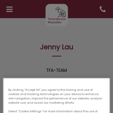
Open co
Homepage Tierarztpraxis Rhe
Jenny Lau
TFA-TEAM
By clicking “Accept All” you agree to the storing and use of
cookies and tracking technologies on your device to enhance
site navigation, improve the performance of our website, analyse
website use, and assist our marketing efforts.
Select “Cookie Settings” for more information about the use of